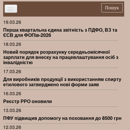
Пошук
19.03.26
Головна
Перша квартальна єдина звітність з ПДФО, ВЗ та
Новини
ЄСВ для ФОПів-2026
Важливе
18.03.26
Новий порядок розрахунку середньомісячної
Брифінг
зарплати для внеску на працевлаштування осіб з
Публікації
інвалідністю
17.03.26
Нормативна база
Для виробників продукції з використанням спирту
Довідники
етилового затверджено нові форми заяв
Контакти
16.03.26
Реєстр РРО оновили
13.03.26
ПФУ підвищив допомогу на поховання до 8500 грн
12.03.26