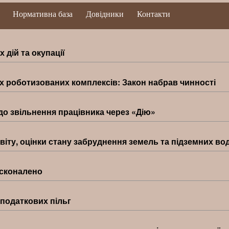
Нормативна база
Довідники
Контакти
 дій та окупації
х роботизованих комплексів: Закон набрав чинності
до звільнення працівника через «Дію»
іту, оцінки стану забруднення земель та підземних во
осконалено
податкових пільг