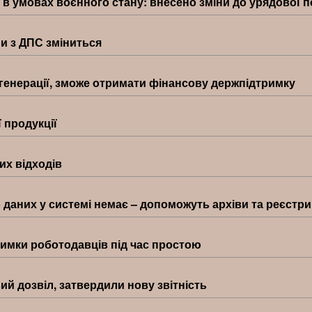
 умовах воєнного стану: внесено зміни до урядової 
ми з ДПС зміниться
ї генерації, зможе отримати фінансову держпідтримку
 продукції
их відходів
 даних у системі немає – допоможуть архіви та реєстри
римки роботодавців під час простою
ий дозвіл, затвердили нову звітність