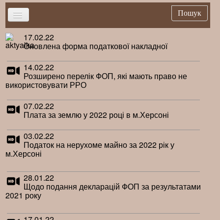
Пошук
17.02.22
Головна
Оновлена форма податкової накладної
Новини
14.02.22
Важливе
Розширено перелік ФОП, які мають право не
використовувати РРО
Брифінг
Публікації
07.02.22
Плата за землю у 2022 році в м.Херсоні
Нормативна база
03.02.22
Довідники
Податок на нерухоме майно за 2022 рік у
м.Херсоні
Контакти
28.01.22
Щодо подання декларацій ФОП за результатами
2021 року
17.01.22