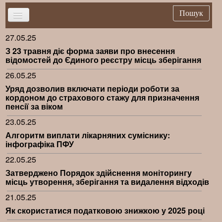
Пошук
27.05.25
Головна
З 23 травня діє форма заяви про внесення
Новини
відомостей до Єдиного реєстру місць зберігання
Важливе
26.05.25
Уряд дозволив включати періоди роботи за
Брифінг
кордоном до страхового стажу для призначення
Публікації
пенсії за віком
23.05.25
Нормативна база
Алгоритм виплати лікарняних суміснику:
Довідники
інфографіка ПФУ
Контакти
22.05.25
Затверджено Порядок здійснення моніторингу
місць утворення, зберігання та видалення відходів
21.05.25
Як скористатися податковою знижкою у 2025 році