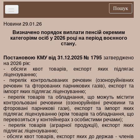
Пошук
Новини 29.01.26
Головна
Визначено порядок виплати пенсій окремим
Новини
категоріям осіб у 2026 році на період воєнного
стану.
Важливе
Брифінг
Постановою КМУ від 31.12.2025 № 1795
затверджено
на 2026 рік:
Публікації
- обсяги квот товарів, експорт яких підлягає
ліцензуванню;
Нормативна база
- перелік контрольованих речовин (озоноруйнівних
речовин та фторованих парникових газів), експорт та
Довідники
імпорт яких підлягає ліцензуванню;
- перелік товарів та обладнання, що можуть містити
Контакти
контрольовані речовини (озоноруйнівні речовини та
фторовані парникові гази), експорт та імпорт яких
підлягає ліцензуванню (крім товарів та обладнання, що
перевозяться у контейнерах з особистими речами);
- перелік товарів (аграрної продукції), експорт яких
підлягає ліцензуванню;
- обсяги квот товарів, експорт яких до держав - членів