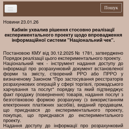
Пошук
Новини 23.01.26
Головна
Кабмін ухвалив рішення стосовно реалізації
Новини
експериментального проекту щодо впровадження
інформаційної системи "Національний чек".
Важливе
Брифінг
Постановою КМУ від 30.12.2025 № 1781, затверджено
Порядок реалізації цього експериментального проекту.
Публікації
Національний чек - інструмент надання доступу до
інформації про розрахунковий документ встановленої
Нормативна база
форми та змісту, створений РРО або ПРРО у
визначеному Законом "Про застосування реєстраторів
Довідники
розрахункових операцій у сфері торгівлі, громадського
харчування та послуг" порядку та який підтверджує
Контакти
факт продажу (повернення) товарів, надання послуг з
безготівковою формою розрахунку (з використанням
електронних платіжних засобів), виданий продавцем,
що приєднався до експериментального проекту,
покупцю, що приєднався до експериментального
проекту.
Надання доступу до інформації про розрахунковий