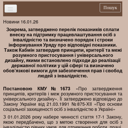
Пошук
Новини 16.01.26
Головна
Зокрема, затверджено перелік показників сплати
Новини
внеску на підтримку працевлаштування осіб з
інвалідністю та визначено порядок і строки
Важливе
інформування Уряду про відповідні показники.
Також Кабмін затвердив принципи, критерії та межі
Брифінг
розумного пристосування і універсального
дизайну, якими встановлено підходи до реалізації
Публікації
державної політики у цій сфері та визначено
обов’язкові вимоги для забезпечення прав і свобод
Нормативна база
людей з інвалідністю.
Довідники
Постановою КМУ
№1673
«Про затвердження
Контакти
принципів, критеріїв і меж розумного пристосування та
універсального дизайну». Її затверджено відповідно до
Закону України від 21.03.1991 №875-XII «Про основи
соціальної захищеності осіб з інвалідністю в Україні»
З 01.01.2026 року набере чинності стаття 17-1 Закону,
якою передбачено, що з метою створення для осіб з
інвалідністю рівних умов для отримання роботи, праці,