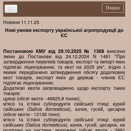
Пошук
Новини 11.11.25
Головна
Нові умови експорту української агропродукції до
Новини
ЄС
Важливе
Постановою КМУ від 29.10.2025 № 1368
внесено
Брифінг
зміни до Постанови від 24.12.2024 N 1481 "Про
затвердження переліків товарів, експорт та імпорт яких
Публікації
підлягає ліцензуванню, та квот на 2025 рік", згідно з
якими передбачено затвердження обсягу додаткових
Нормативна база
квот товарів, експорт яких до держав - членів ЄС
Довідники
підлягає ліцензуванню.
Додаткові квоти запроваджено щодо експорту таких
Контакти
товарів:
цукор (обсяг квоти - 46625,8 тонни);
м'ясо та їстівні субпродукти свійської птиці: курей
свійських (Gallus domesticus), качок, гусей, цесарок
(обсяг квоти - 13136 тонн);
м'ясо та їстівні субпродукти свійської птиці: курей
свійських (Gallus domesticus), качок, гусей, цесарок, не
розрізані на частини, морожені (обсяг квоти - 3891