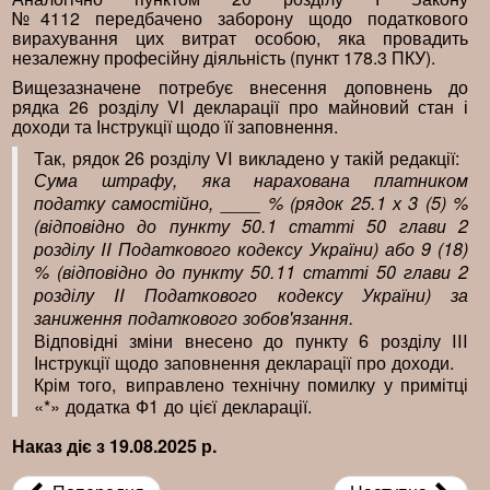
№4112 передбачено заборону щодо податкового
вирахування цих витрат особою, яка провадить
незалежну професійну діяльність (пункт 178.3 ПКУ).
Вищезазначене потребує внесення доповнень до
рядка 26 розділу VI декларації про майновий стан і
доходи та Інструкції щодо її заповнення.
Так, рядок 26 розділу VI викладено у такій редакції:
Сума штрафу, яка нарахована платником
податку самостійно, ____ % (рядок 25.1 х 3 (5) %
(відповідно до пункту 50.1 статті 50 глави 2
розділу II Податкового кодексу України) або 9 (18)
% (відповідно до пункту 50.11 статті 50 глави 2
розділу II Податкового кодексу України) за
заниження податкового зобов'язання.
Відповідні зміни внесено до пункту 6 розділу III
Інструкції щодо заповнення декларації про доходи.
Крім того, виправлено технічну помилку у примітці
«*» додатка Ф1 до цієї декларації.
Наказ діє з 19.08.2025 р.