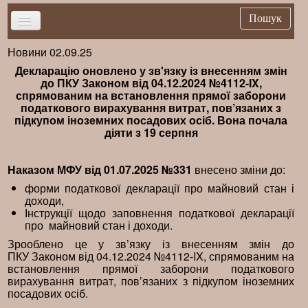
Пошук
Новини 02.09.25
Головна
Декларацію оновлено у зв'язку із внесенням змін
Новини
до ПКУ Законом від 04.12.2024 №4112-IX,
спрямованим на встановлення прямої заборони
Важливе
податкового вирахування витрат, пов’язаних з
підкупом іноземних посадових осіб. Вона почала
Брифінг
діяти з 19 серпня
Публікації
Наказом МФУ від 01.07.2025 №331
Нормативна база
внесено зміни до:
форми податкової декларації про майновий стан і
Довідники
доходи,
Інструкції щодо заповнення податкової декларації
Контакти
про майновий стан і доходи.
Зрооблено це у зв’язку із внесенням змін до
ПКУ Законом від 04.12.2024 №4112-IX, спрямованим на
встановлення прямої заборони податкового
вирахування витрат, пов’язаних з підкупом іноземних
посадових осіб.