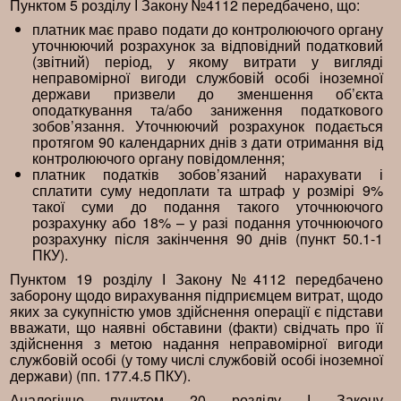
Пунктом 5 розділу І Закону №4112 передбачено, що:
платник має право подати до контролюючого органу
уточнюючий розрахунок за відповідний податковий
(звітний) період, у якому витрати у вигляді
неправомірної вигоди службовій особі іноземної
держави призвели до зменшення об’єкта
оподаткування та/або заниження податкового
зобов’язання. Уточнюючий розрахунок подається
протягом 90 календарних днів з дати отримання від
контролюючого органу повідомлення;
платник податків зобов’язаний нарахувати і
сплатити суму недоплати та штраф у розмірі 9%
такої суми до подання такого уточнюючого
розрахунку або 18% – у разі подання уточнюючого
розрахунку після закінчення 90 днів (пункт 50.1-1
ПКУ).
Пунктом 19 розділу І Закону №4112 передбачено
заборону щодо вирахування підприємцем витрат, щодо
яких за сукупністю умов здійснення операції є підстави
вважати, що наявні обставини (факти) свідчать про її
здійснення з метою надання неправомірної вигоди
службовій особі (у тому числі службовій особі іноземної
держави) (пп. 177.4.5 ПКУ).
Аналогічно пунктом 20 розділу І Закону