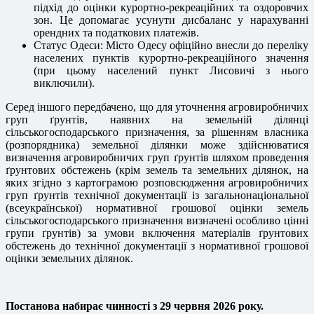
підхід до оцінки курортно-рекреаційних та оздоровчих
зон. Це допомагає усунути дисбаланс у нарахуванні
орендних та податкових платежів.
Статус Одеси:
Місто Одесу офіційно внесли до переліку
населених пунктів курортно-рекреаційного значення
(при цьому населений пункт Лисовичі з нього
виключили).
Серед іншого передбачено, що для уточнення агровиробничих
груп ґрунтів, наявних на земельній ділянці
сільськогосподарського призначення, за рішенням власника
(розпорядника) земельної ділянки може здійснюватися
визначення агровиробничих груп ґрунтів шляхом проведення
ґрунтових обстежень (крім земель та земельних ділянок, на
яких згідно з картограмою розповсюдження агровиробничих
груп ґрунтів технічної документації із загальнонаціональної
(всеукраїнської) нормативної грошової оцінки земель
сільськогосподарського призначення визначені особливо цінні
групи ґрунтів) за умови включення матеріалів ґрунтових
обстежень до технічної документації з нормативної грошової
оцінки земельних ділянок.
Постанова набирає чинності з 29 червня 2026 року.