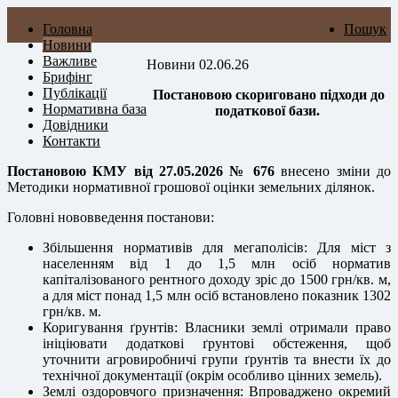
Головна
Пошук
Новини
Важливе
Новини 02.06.26
Брифінг
Публікації
Постановою
скориговано підходи до
Нормативна база
податкової бази.
Довідники
Контакти
Постановою КМУ від 27.05.2026 № 676
внесено зміни до
Методики нормативної грошової оцінки земельних ділянок.
Головні нововведення постанови:
Збільшення нормативів для мегаполісів:
Для міст з
населенням від 1 до 1,5 млн осіб норматив
капіталізованого рентного доходу зріс до 1500 грн/кв. м,
а для міст понад 1,5 млн осіб встановлено показник 1302
грн/кв. м.
Коригування ґрунтів:
Власники землі отримали право
ініціювати додаткові ґрунтові обстеження, щоб
уточнити агровиробничі групи ґрунтів та внести їх до
технічної документації (окрім особливо цінних земель).
Землі оздоровчого призначення:
Впроваджено окремий