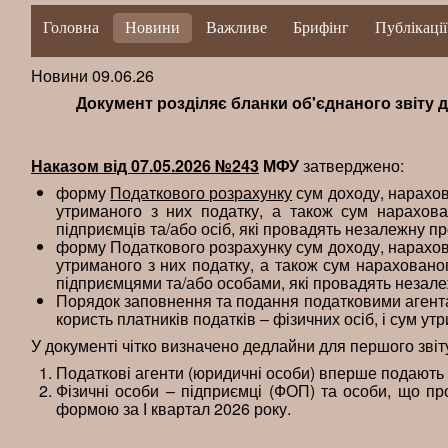
Головна
Новини
Важливе
Брифінг
Публікації
Новини 09.06.26
Документ розділяє бланки об'єднаного звіту 
Наказом від 07.05.2026 №243
МФУ
затверджено:
форму
Податкового розрахунку
сум доходу, нарахова
утриманого з них податку, а також сум нарахован
підприємців та/або осіб, які провадять незалежну пр
форму Податкового розрахунку сум доходу, нарахован
утриманого з них податку, а також сум нарахованог
підприємцями та/або особами, які провадять незале
Порядок заповнення та подання податковими агента
користь платників податків – фізичних осіб, і сум у
У документі чітко визначено дедлайни для першого зві
Податкові агенти (юридичні особи) вперше подають о
Фізичні особи – підприємці (ФОП) та особи, що п
формою за І квартал 2026 року.