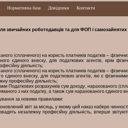
Нормативна база
Довідники
Контакти
для звичайних роботодавців та для ФОП і самозайнятих 
ного (сплаченого) на користь платників податків – фізичних 
ого єдиного внеску, для податкових агентів, крім фізич
офесійну діяльність;
ого (сплаченого) на користь платників податків – фізичних 
о єдиного внеску, для податкових агентів, які є фізичним
жну професійну діяльність;
ми Податкових розрахунків сум доходу, нарахованого (спл
триманого з них податку, а також сум нарахованого єдиного в
тування за новими правилами:
новлений звіт за місяць, у якому цей наказ набере чинності
ровадять незалежну професійну діяльність, вперше звітую