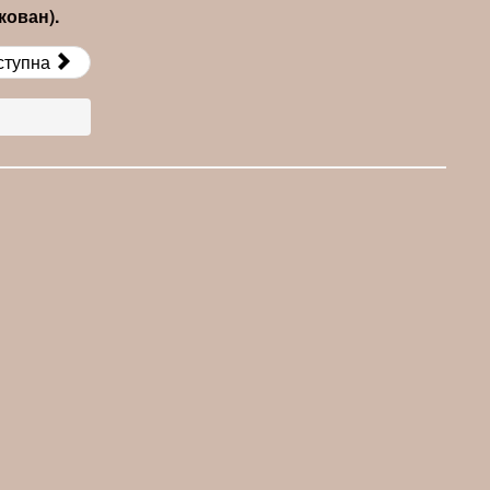
кован).
ступна